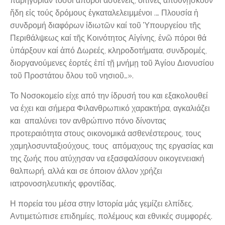
παρηγορίαν τόσοι ἄποροι ἀσθενεῖς, οἵτινες ἀποθνῄσκουν
ἥδη εἰς τούς δρόμους ἐγκαταλελειμμένοι .… Πλουσία ἡ
συνδρομή διαφόρων ἰδιωτῶν καί τοῦ Ὑπουργείου τῆς
Περιθάλψεως καί τῆς Κοινότητος Αἰγίνης, ἐνῶ πόροι θά
ὑπάρξουν καί ἀπό Δωρεές, κληροδοτήματα, συνδρομές,
διοργανούμενες ἑορτές ἐπί τῇ μνήμῃ τοῦ Ἁγίου Διονυσίου
τοῦ Προστάτου ὅλου τοῦ νησιοῦ…».
Το Νοσοκομείο είχε από την ίδρυσή του και εξακολουθεί
να έχει και σήμερα Φιλανθρωπικό χαρακτήρα, αγκαλιάζει
και απαλύνει τον ανθρώπινο πόνο δίνοντας
προτεραιότητα στους οικονομικά ασθενέστερους, τους
χαμηλοσυνταξιούχους, τους απόμαχους της εργασίας και
της ζωής που ατύχησαν να εξασφαλίσουν οικογενειακή
θαλπωρή, αλλά και σε όποιον άλλον χρήζει
ιατρονοσηλευτικής φροντίδας.
Η πορεία του μέσα στην Ιστορία μάς γεμίζει ελπίδες.
Αντιμετώπισε επιδημίες, πολέμους και εθνικές συμφορές.