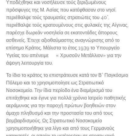
Υποδέχθηκε και νοσήλευσε τούς ξεριζωμένους
πρόσφυγες της Μ. Ασίας που κατέφθασαν στο νησί,
περιέθαλψε τούς τραυματίες στρατιώτες του 40΄,
περιέθαλψε τούς κρατουμένους στις φυλακές της Αίγινας,
παρέσχε δωρεάν νοσηλεία σε εκατοντάδες άπορους
ασθενείς. Έτυχε αξιοθαύμαστης αναγνώρισης από το
επίσημο Κράτος. Μάλιστα το έτος 1939 το Υπουργείο
Υγείας του απένειμε « Χρυσοῦν Μετάλλιον» για την
άψογη λειτουργία του.
Το ίδιο το κράτος το επιστράτευσε κατά τον Β΄ Παγκόσμιο
Πόλεμο και το χρησιμοποίησε ως Στρατιωτικό
Νοσοκομείο. Την ίδια περίοδο ένα διαμέρισμά του
επιτάχθηκε και έγινε για πολλά χρόνια Ιατρείο παθητικής
αεράμυνας για την παροχή πρώτων βοηθειών στον
άμαχο πληθυσμό και την προστασία του από τους
βομβαρδισμούς. Ως Στρατιωτικό Νοσοκομείο
χρησιμοποιήθηκε για λίγο και από τους Γερμανούς
κατακτητές, οι οποίοι το μετέτρεψαν σε στρατιωτικό