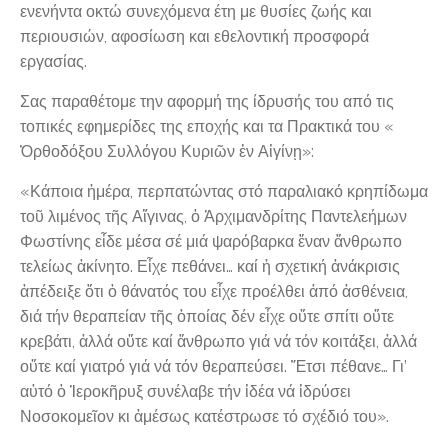
ενενήντα οκτώ συνεχόμενα έτη με θυσίες ζωής και
περιουσιών, αφοσίωση και εθελοντική προσφορά
εργασίας.
Σας παραθέτομε την αφορμή της ίδρυσής του από τις
τοπικές εφημερίδες της εποχής και τα Πρακτικά του «
Ὀρθοδόξου Συλλόγου Κυριῶν ἐν Αἰγίνῃ»:
«Κάποια ἡμέρα, περπατώντας στό παραλιακό κρηπίδωμα
τοῦ λιμένος τῆς Αἴγινας, ὁ Ἀρχιμανδρίτης Παντελεήμων
Φωστίνης εἶδε μέσα σέ μιά ψαρόβαρκα ἕναν ἄνθρωπο
τελείως ἀκίνητο. Εἶχε πεθάνει… καί ἡ σχετική ἀνάκρισις
ἀπέδειξε ὅτι ὁ θάνατός του εἶχε προέλθει ἀπό ἀσθένεια,
διά τήν θεραπείαν τῆς ὁποίας δέν εἶχε οὔτε σπίτι οὔτε
κρεβάτι, ἀλλά οὔτε καί ἄνθρωπο γιά νά τόν κοιτάξει, ἀλλά
οὔτε καί γιατρό γιά νά τόν θεραπεύσει. Ἔτσι πέθανε… Γι’
αὐτό ὁ Ἱεροκῆρυξ συνέλαβε τήν ἰδέα νά ἱδρύσει
Νοσοκομεῖον κι ἀμέσως κατέστρωσε τό σχέδιό του».