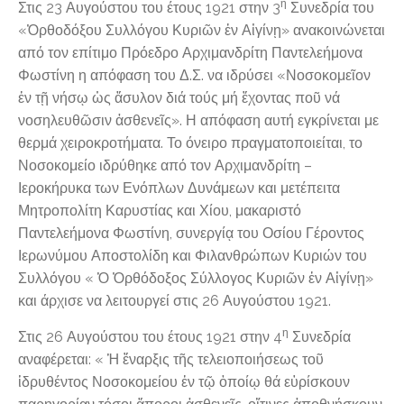
η
Στις 23 Αυγούστου του έτους 1921 στην 3
Συνεδρία του
«Ὀρθοδόξου Συλλόγου Κυριῶν ἐν Αἰγίνῃ» ανακοινώνεται
από τον επίτιμο Πρόεδρο Αρχιμανδρίτη Παντελεήμονα
Φωστίνη η απόφαση του Δ.Σ. να ιδρύσει «Νοσοκομεῖον
ἐν τῇ νήσῳ ὡς ἄσυλον διά τούς μή ἔχοντας ποῦ νά
νοσηλευθῶσιν ἀσθενεῖς». Η απόφαση αυτή εγκρίνεται με
θερμά χειροκροτήματα. Το όνειρο πραγματοποιείται, το
Νοσοκομείο ιδρύθηκε από τον Αρχιμανδρίτη –
Ιεροκήρυκα των Ενόπλων Δυνάμεων και μετέπειτα
Μητροπολίτη Καρυστίας και Χίου, μακαριστό
Παντελεήμονα Φωστίνη, συνεργίᾳ του Οσίου Γέροντος
Ιερωνύμου Αποστολίδη και Φιλανθρώπων Κυριών του
Συλλόγου « Ὁ Ὀρθόδοξος Σύλλογος Κυριῶν ἐν Αἰγίνῃ»
και άρχισε να λειτουργεί στις 26 Αυγούστου 1921.
η
Στις 26 Αυγούστου του έτους 1921 στην 4
Συνεδρία
αναφέρεται: « Ἡ ἔναρξις τῆς τελειοποιήσεως τοῦ
ἱδρυθέντος Νοσοκομείου ἐν τῷ ὁποίῳ θά εὑρίσκουν