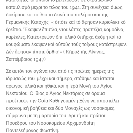
καταυλισμό μέχρι το τέλος του 1941. Στη συνέχεια, όμως,
δοκίμασε και το ίδιο τα δεινά του πολέμου και της
Γερμανικής Κατοχής, « ὁπότε καί τό ἄφησαν κυριολεκτικό
ἐρείπιο. Ἔκαψαν ἔπιπλα, ντουλάπες, τραπέζια, κομοδίνα,
καρέκλες. Κατέστρεψαν ὅ,τι ὑλικό ὑπῆρχε, ἀκόμη καί τά
κουφώματα ἔκαψαν καί αὐτούς τούς τοίχους κατέστρεψαν.
Δέν ἄφησαν τίποτε ὄρθιο!» ( Κῆρυξ τῆς Αἴγινας,
Σεπτέμβριος 1947).
Σε αυτόν τον αγώνα του, από τις πρώτες ημέρες της
ιδρύσεώς του, μέχρι και σήμερα, στάθηκε και ίσταται
αρωγός, υλικά και ηθικά, και η Ιερά Μονή του Αγίου
Νεκταρίου. Ο ίδιος ο Άγιος Νεκτάριος σε όραμα
προέτρεψε την Οσία Καθηγουμένη Ξένη να αποστείλει
οικονομική βοήθεια και δύο Μοναχές ως νοσοκόμες,
σύμφωνα με τη μαρτυρία του Ιδρυτή και πρώτου
Προέδρου του Νοσοκομείου Αρχιμανδρίτη
Παντελεήμονος Φωστίνη.